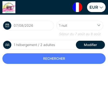
EUR
Séjour du
7 août
au
8 août
1 hébergement / 2 adultes
Modifier