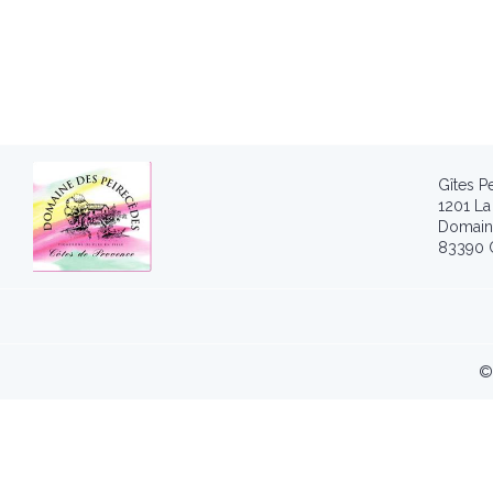
Gîtes P
1201 La
Domain
83390 
©