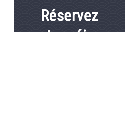
Réservez
votre séjour
Du
au
1
gîte /
2
adultes
RECHERCHER
Réservation 100% sécurisée, Meilleurs Prix Garantis,
Confirmation Immédiate
Paiement sécurisé par