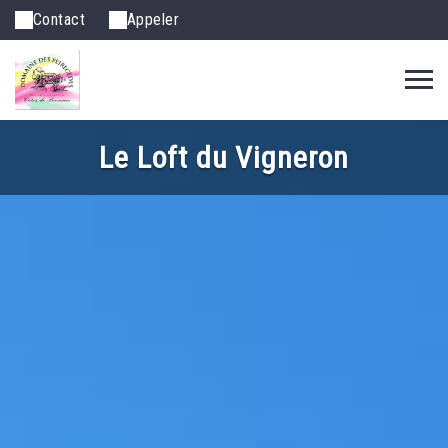
Contact
Appeler
Le Loft du Vigneron