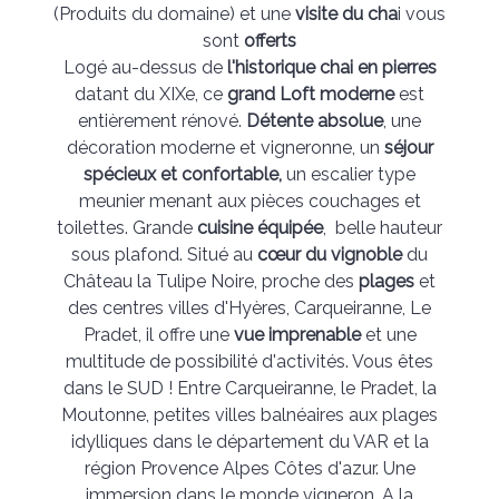
(Produits du domaine) et une
visite du cha
i vous
sont
offerts
Logé au-dessus de
l'historique chai en pierres
datant du XIXe, ce
grand Loft moderne
est
entièrement rénové.
Détente absolue
, une
décoration moderne et vigneronne, un
séjour
spécieux et confortable,
un escalier type
meunier menant aux pièces couchages et
toilettes. Grande
cuisine équipée
, belle hauteur
sous plafond. Situé au
cœur du vignoble
du
Château la Tulipe Noire, proche des
plages
et
des centres villes d'Hyères, Carqueiranne, Le
Pradet, il offre une
vue imprenable
et une
multitude de possibilité d'activités. Vous êtes
dans le SUD ! Entre Carqueiranne, le Pradet, la
Moutonne, petites villes balnéaires aux plages
idylliques dans le département du VAR et la
région Provence Alpes Côtes d'azur. Une
immersion dans le monde vigneron. A la