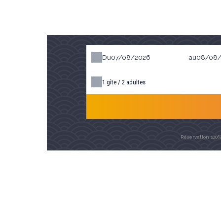
Du
au
1
gîte /
2
adultes
Réservation 100%