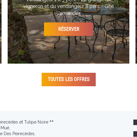
vigneron et du vendangeur 8 pers.
|
Gîte
L'amandier
RÉSERVER
TOUTES LES OFFRES
eirecèdes et Tulipe Noire
 Mué,
e Des Peirecèdes,