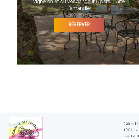
vigneron et du vendangeur 8 pers.
|
Gîte
L'amandier
RÉSERVER
Gîtes P
1201 La
Domain