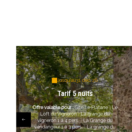
Jusqu'au
31 déc. 26
Tarif 5 nuits
Offre valable pour :
Gîte Le Platane
|
Le
Loft du Vigneron
|
La grange du
vigneron 1 à 4 pers.
|
La Grange du
vendangeur 1 à 3 pers.
|
La grange du