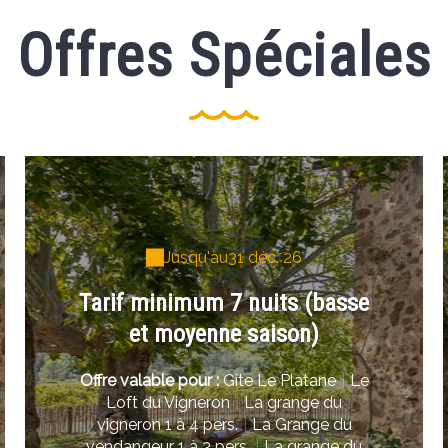
Offres Spéciales
Jusqu'au
31 déc. 26
Tarif minimum 7 nuits (basse
et moyenne saison)
Offre valable pour :
Gîte Le Platane
|
Le
Loft du Vigneron
|
La grange du
vigneron 1 à 4 pers.
|
La Grange du
vendangeur 1 à 3 pers.
|
La grange du