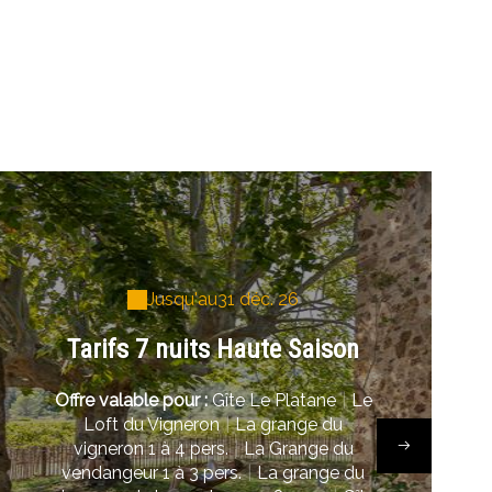
Jusqu'au
31 déc. 26
Tarifs 7 nuits Haute Saison
Offre valable pour :
Gîte Le Platane
|
Le
Loft du Vigneron
|
La grange du
vigneron 1 à 4 pers.
|
La Grange du
vendangeur 1 à 3 pers.
|
La grange du