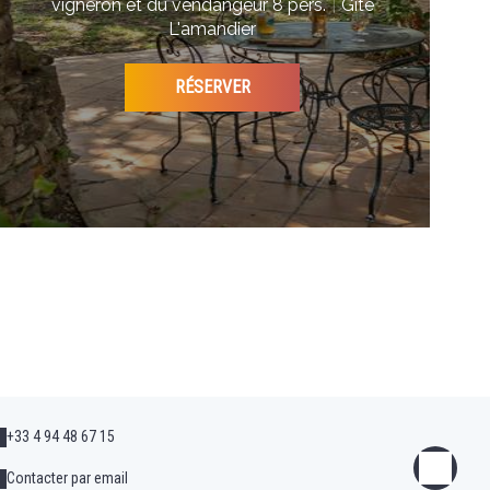
vigneron et du vendangeur 8 pers.
|
Gîte
L'amandier
RÉSERVER
+33 4 94 48 67 15
Contacter par email